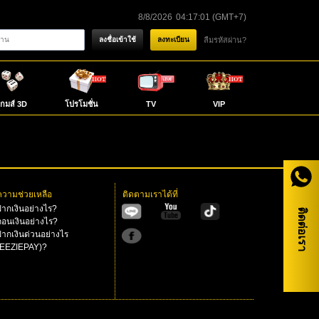
8/8/2026
04:17:01 (GMT+7)
ลงชื่อเข้าใช้
ลงทะเบียน
ลืมรหัสผ่าน?
เกมส์ 3D
โปรโมชั่น
TV
VIP
ความช่วยเหลือ
ติดตามเราได้ที่
ฝากเงินอย่างไร?
ติดต่อเรา
ถอนเงินอย่างไร?
ฝากเงินด่วนอย่างไร
(EEZIEPAY)?