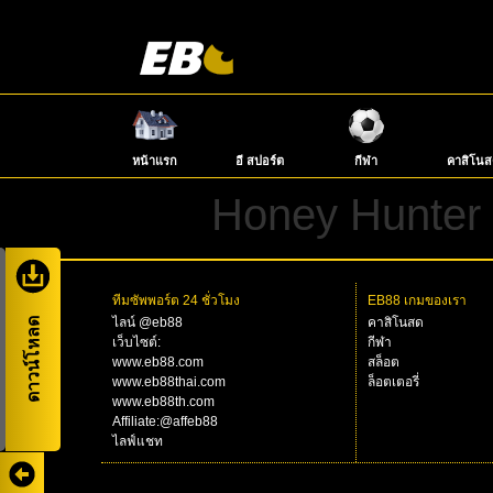
หน้าแรก
อี สปอร์ต
กีฬา
คาสิโน
Honey Hunter
ทีมซัพพอร์ต 24 ชั่วโมง
EB88 เกมของเรา
ไลน์ @eb88
คาสิโนสด
ดาวน์โหลด
เว็บไซต์:
กีฬา
www.eb88.com
สล็อต
www.eb88thai.com
ล็อตเตอรี่
www.eb88th.com
Affiliate:@affeb88
ไลฟ์แชท