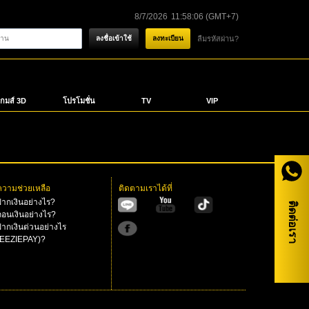
8/7/2026
11:58:07 (GMT+7)
ลงชื่อเข้าใช้
ลงทะเบียน
ลืมรหัสผ่าน?
เกมส์ 3D
โปรโมชั่น
TV
VIP
ความช่วยเหลือ
ติดตามเราได้ที่
ฝากเงินอย่างไร?
ติดต่อเรา
ถอนเงินอย่างไร?
ฝากเงินด่วนอย่างไร
(EEZIEPAY)?