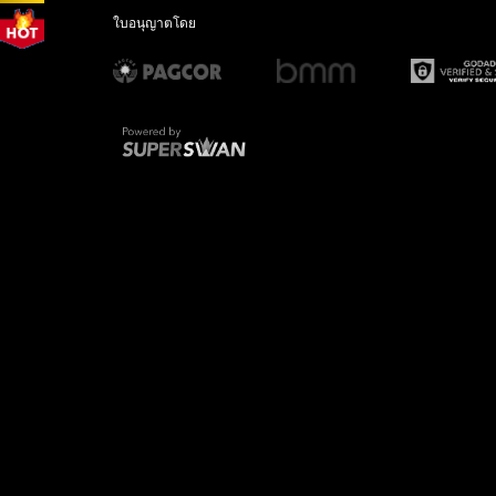
ใบอนุญาตโดย