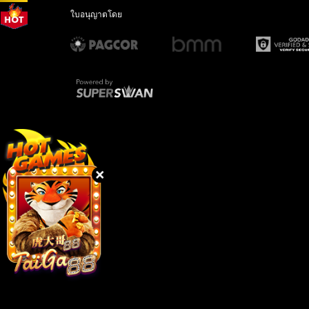
ใบอนุญาตโดย