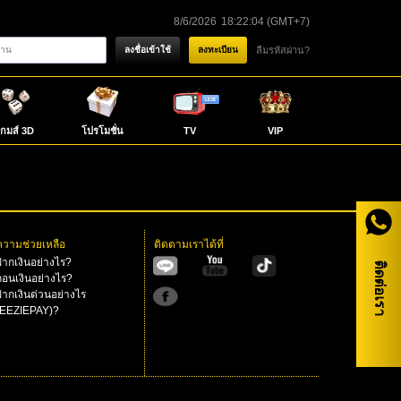
8/6/2026
18:22:04 (GMT+7)
ลงชื่อเข้าใช้
ลงทะเบียน
ลืมรหัสผ่าน?
เกมส์ 3D
โปรโมชั่น
TV
VIP
ความช่วยเหลือ
ติดตามเราได้ที่
ฝากเงินอย่างไร?
ติดต่อเรา
ถอนเงินอย่างไร?
ฝากเงินด่วนอย่างไร
(EEZIEPAY)?