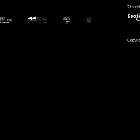
วิธีการ
Copyrig