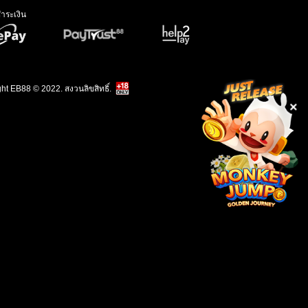
ชำระเงิน
ht EB88 © 2022. สงวนลิขสิทธิ์.