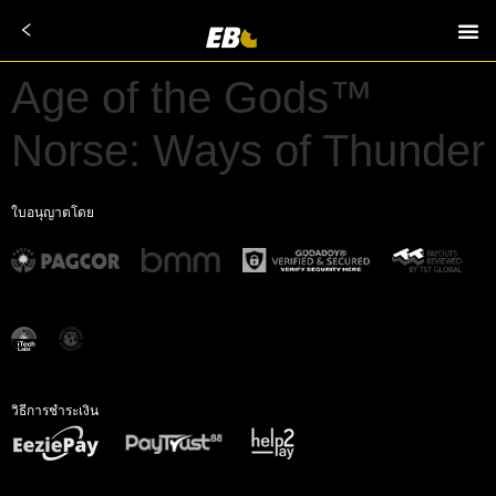
Age of the Gods™
Norse: Ways of Thunder
ใบอนุญาตโดย
วิธีการชำระเงิน