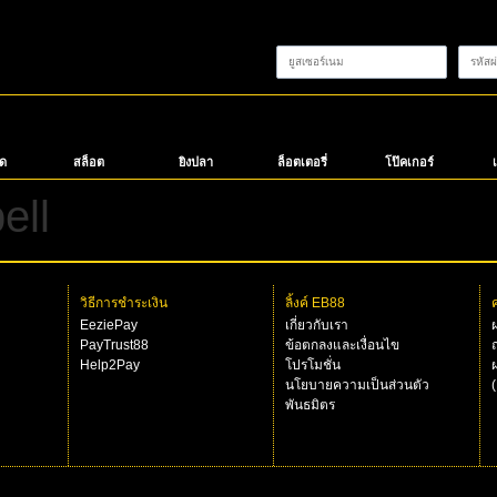
สด
สล็อต
ยิงปลา
ล็อตเตอรี่
โป๊คเกอร์
ell
วิธีการชำระเงิน
ลิ้งค์ EB88
EeziePay
เกี่ยวกับเรา
PayTrust88
ข้อตกลงและเงื่อนไข
Help2Pay
โปรโมชั่น
นโยบายความเป็นส่วนตัว
พันธมิตร