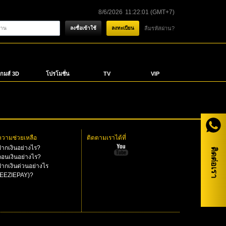
8/6/2026
11:22:02 (GMT+7)
ลงชื่อเข้าใช้
ลงทะเบียน
ลืมรหัสผ่าน?
เกมส์ 3D
โปรโมชั่น
TV
VIP
ความช่วยเหลือ
ติดตามเราได้ที่
ฝากเงินอย่างไร?
ติดต่อเรา
ถอนเงินอย่างไร?
ฝากเงินด่วนอย่างไร
(EEZIEPAY)?