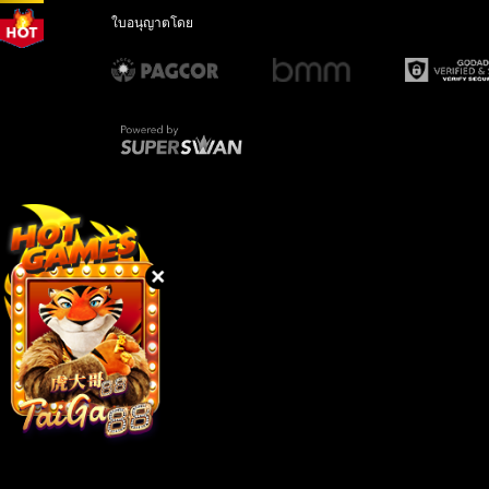
ใบอนุญาตโดย