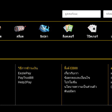
สด
สล็อต
ยิงปลา
ล็อตเตอรี่
โป๊คเกอร์
วิธีการชำระเงิน
ลิ้งค์ EB88
EeziePay
เกี่ยวกับเรา
PayTrust88
ข้อตกลงและเงื่อนไข
Help2Pay
โปรโมชั่น
นโยบายความเป็นส่วนตัว
พันธมิตร