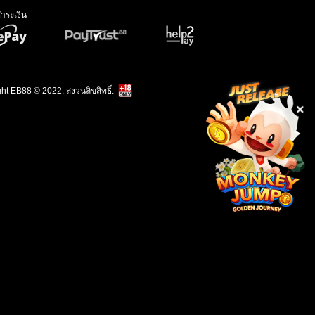
ชำระเงิน
ht EB88 © 2022. สงวนลิขสิทธิ์.