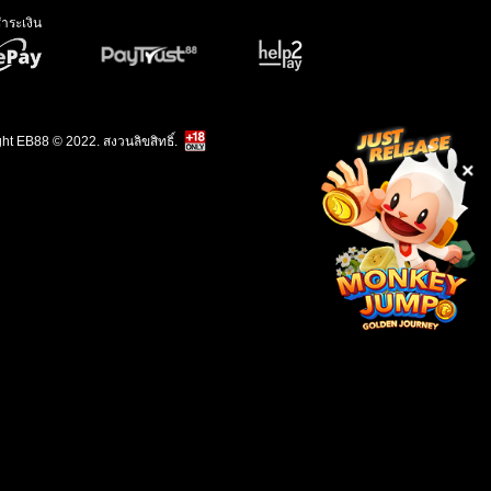
ชำระเงิน
ht EB88 © 2022. สงวนลิขสิทธิ์.