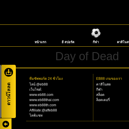
หน้าแรก
อี สปอร์ต
กีฬา
คาสิโน
Day of Dead
ทีมซัพพอร์ต 24 ชั่วโมง
EB88 เกมของเรา
ไลน์ @eb88
คาสิโนสด
ดาวน์โหลด
เว็บไซต์:
กีฬา
www.eb88.com
สล็อต
www.eb88thai.com
ล็อตเตอรี่
www.eb88th.com
Affiliate:@affeb88
ไลฟ์แชท