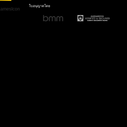
ใบอนุญาตโดย