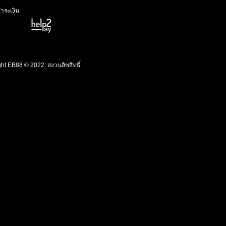
ชำระเงิน
ht EB88 © 2022. สงวนลิขสิทธิ์.