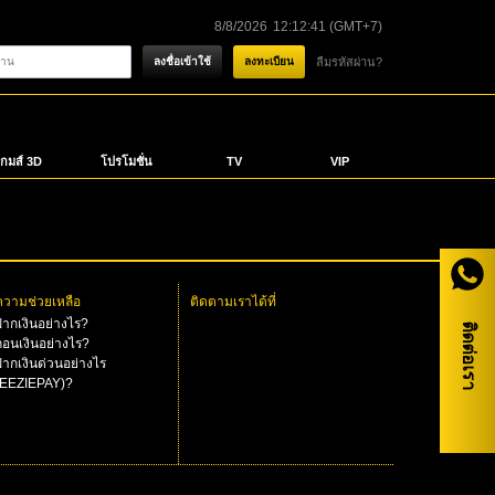
8/8/2026
12:12:41 (GMT+7)
ลงชื่อเข้าใช้
ลงทะเบียน
ลืมรหัสผ่าน?
เกมส์ 3D
โปรโมชั่น
TV
VIP
ความช่วยเหลือ
ติดตามเราได้ที่
ฝากเงินอย่างไร?
ติดต่อเรา
ถอนเงินอย่างไร?
ฝากเงินด่วนอย่างไร
(EEZIEPAY)?