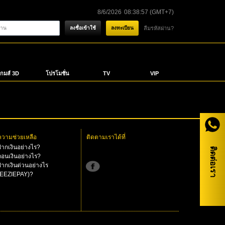
8/6/2026
08:38:57 (GMT+7)
ลงชื่อเข้าใช้
ลงทะเบียน
ลืมรหัสผ่าน?
เกมส์ 3D
โปรโมชั่น
TV
VIP
ความช่วยเหลือ
ติดตามเราได้ที่
ฝากเงินอย่างไร?
ติดต่อเรา
ถอนเงินอย่างไร?
ฝากเงินด่วนอย่างไร
(EEZIEPAY)?