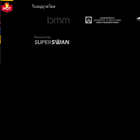
ใบอนุญาตโดย