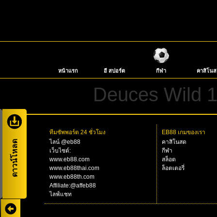
หน้าแรก
อี สปอร์ต
กีฬา
คาสิโน
Deuces Wild 
ทีมซัพพอร์ต 24 ชั่วโมง
EB88 เกมของเรา
ไลน์ @eb88
คาสิโนสด
ดาวน์โหลด
เว็บไซต์:
กีฬา
www.eb88.com
สล็อต
www.eb88thai.com
ล็อตเตอรี่
www.eb88th.com
Affiliate:@affeb88
ไลฟ์แชท