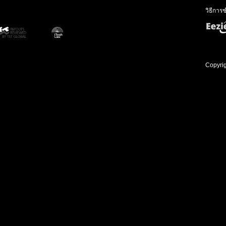
วิธีการ
Copyrig