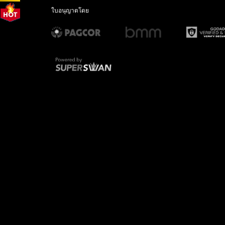
ใบอนุญาตโดย