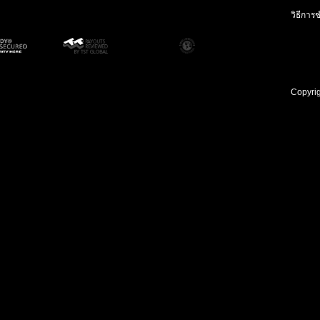
วิธีการ
Copyrig