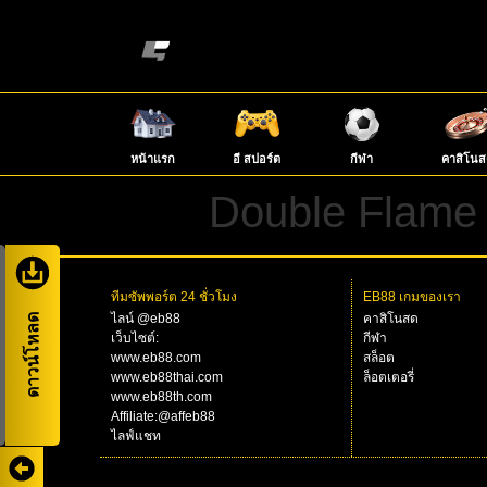
หน้าแรก
อี สปอร์ต
กีฬา
คาสิโน
Double Flame
ทีมซัพพอร์ต 24 ชั่วโมง
EB88 เกมของเรา
ไลน์ @eb88
คาสิโนสด
ดาวน์โหลด
เว็บไซต์:
กีฬา
www.eb88.com
สล็อต
www.eb88thai.com
ล็อตเตอรี่
www.eb88th.com
Affiliate:@affeb88
ไลฟ์แชท