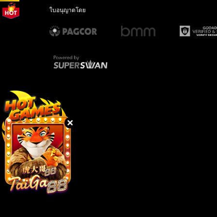
ใบอนุญาตโดย