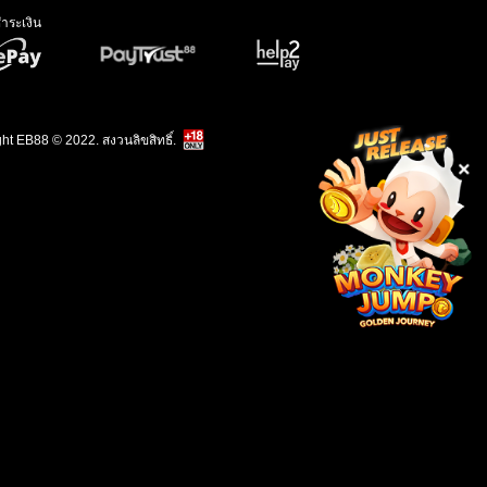
ชำระเงิน
ht EB88 © 2022. สงวนลิขสิทธิ์.