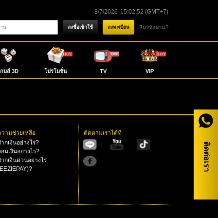
8/7/2026
15:02:53 (GMT+7)
ลงชื่อเข้าใช้
ลงทะเบียน
ลืมรหัสผ่าน?
เกมส์ 3D
โปรโมชั่น
TV
VIP
ความช่วยเหลือ
ติดตามเราได้ที่
ฝากเงินอย่างไร?
ติดต่อเรา
ถอนเงินอย่างไร?
ฝากเงินด่วนอย่างไร
(EEZIEPAY)?