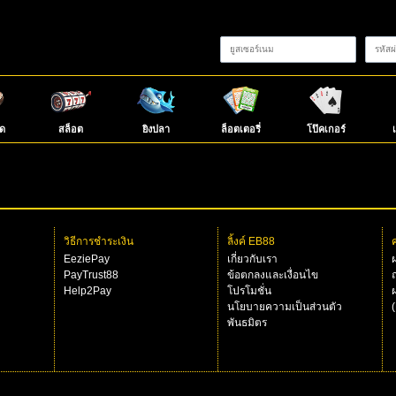
สด
สล็อต
ยิงปลา
ล็อตเตอรี่
โป๊คเกอร์
วิธีการชำระเงิน
ลิ้งค์ EB88
EeziePay
เกี่ยวกับเรา
PayTrust88
ข้อตกลงและเงื่อนไข
Help2Pay
โปรโมชั่น
นโยบายความเป็นส่วนตัว
พันธมิตร