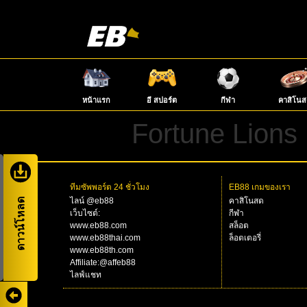
หน้าแรก
อี สปอร์ต
กีฬา
คาสิโน
Fortune Lions
ทีมซัพพอร์ต 24 ชั่วโมง
EB88 เกมของเรา
ไลน์ @eb88
คาสิโนสด
ดาวน์โหลด
เว็บไซต์:
กีฬา
www.eb88.com
สล็อต
www.eb88thai.com
ล็อตเตอรี่
www.eb88th.com
Affiliate:@affeb88
ไลฟ์แชท