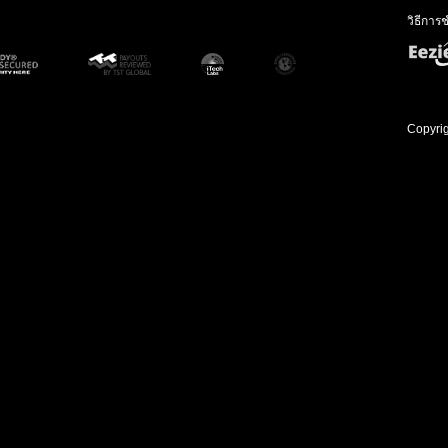
วิธีการ
Copyrig