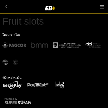
Fruit slots
ใบอนุญาตโดย
วิธีการชำระเงิน