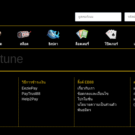
สด
สล็อต
ยิงปลา
ล็อตเตอรี่
โป๊คเกอร์
tune
วิธีการชำระเงิน
ลิ้งค์ EB88
EeziePay
เกี่ยวกับเรา
PayTrust88
ข้อตกลงและเงื่อนไข
Help2Pay
โปรโมชั่น
นโยบายความเป็นส่วนตัว
พันธมิตร