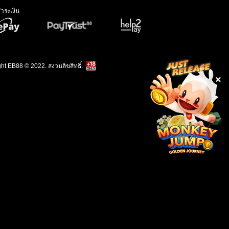
ชำระเงิน
ht EB88 © 2022. สงวนลิขสิทธิ์.