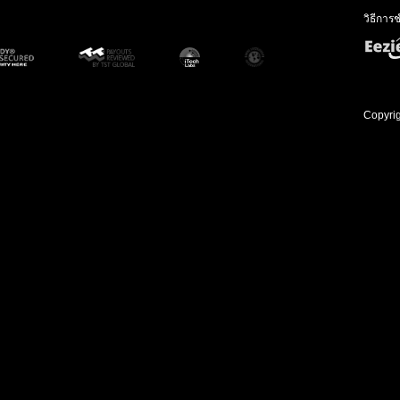
วิธีการ
Copyrig