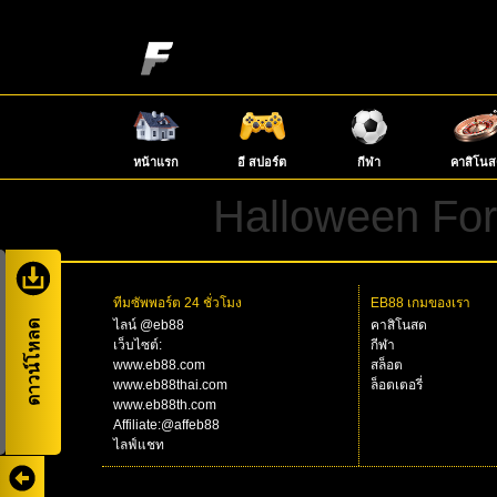
หน้าแรก
อี สปอร์ต
กีฬา
คาสิโน
Halloween For
ทีมซัพพอร์ต 24 ชั่วโมง
EB88 เกมของเรา
ไลน์ @eb88
คาสิโนสด
ดาวน์โหลด
เว็บไซต์:
กีฬา
www.eb88.com
สล็อต
www.eb88thai.com
ล็อตเตอรี่
www.eb88th.com
Affiliate:@affeb88
ไลฟ์แชท