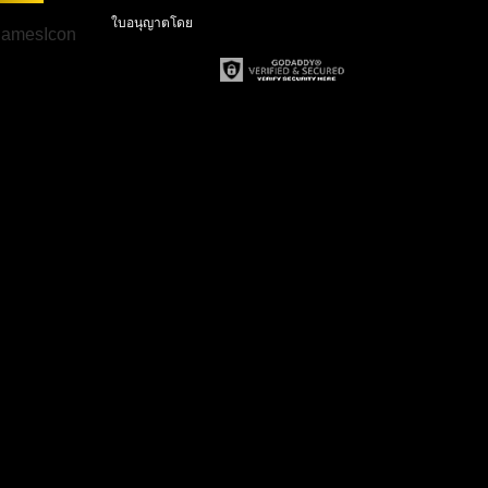
ใบอนุญาตโดย