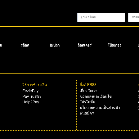
สด
สล็อต
ยิงปลา
ล็อตเตอรี่
โป๊คเกอร์
วิธีการชำระเงิน
ลิ้งค์ EB88
EeziePay
เกี่ยวกับเรา
PayTrust88
ข้อตกลงและเงื่อนไข
Help2Pay
โปรโมชั่น
นโยบายความเป็นส่วนตัว
พันธมิตร