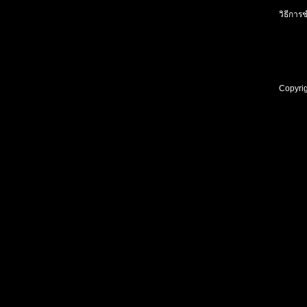
วิธีการ
Copyrig