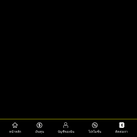
หน้าหลัก
เงินทุน
บัญชีของฉัน
โปรโมชั่น
ติดต่อเรา