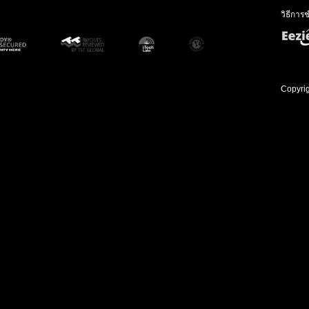
วิธีการ
Copyrig