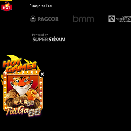
ใบอนุญาตโดย