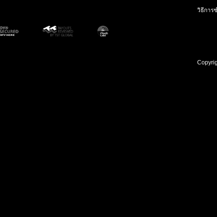
วิธีการ
Copyrig