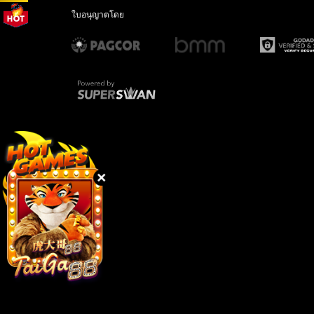
ใบอนุญาตโดย