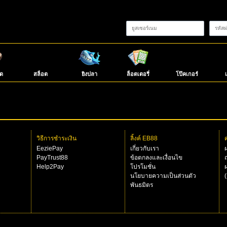
สด
สล็อต
ยิงปลา
ล็อตเตอรี่
โป๊คเกอร์
วิธีการชำระเงิน
ลิ้งค์ EB88
EeziePay
เกี่ยวกับเรา
PayTrust88
ข้อตกลงและเงื่อนไข
Help2Pay
โปรโมชั่น
นโยบายความเป็นส่วนตัว
พันธมิตร