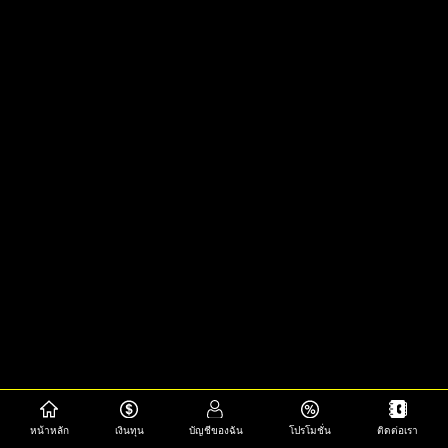
หน้าหลัก
เงินทุน
บัญชีของฉัน
โปรโมชั่น
ติดต่อเรา