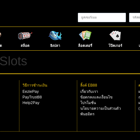
สด
สล็อต
ยิงปลา
ล็อตเตอรี่
โป๊คเกอร์
Slots
วิธีการชำระเงิน
ลิ้งค์ EB88
EeziePay
เกี่ยวกับเรา
PayTrust88
ข้อตกลงและเงื่อนไข
Help2Pay
โปรโมชั่น
นโยบายความเป็นส่วนตัว
พันธมิตร