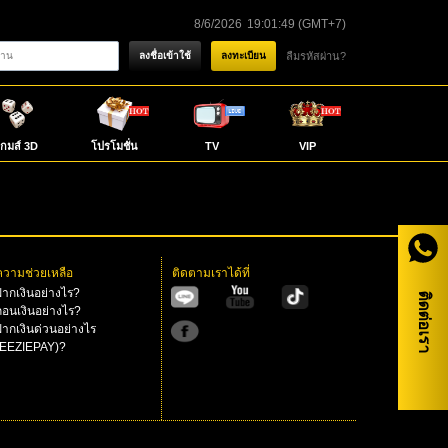
8/6/2026
19:01:49 (GMT+7)
ลงชื่อเข้าใช้
ลงทะเบียน
ลืมรหัสผ่าน?
เกมส์ 3D
โปรโมชั่น
TV
VIP
ความช่วยเหลือ
ติดตามเราได้ที่
ฝากเงินอย่างไร?
ติดต่อเรา
ถอนเงินอย่างไร?
ฝากเงินด่วนอย่างไร
(EEZIEPAY)?