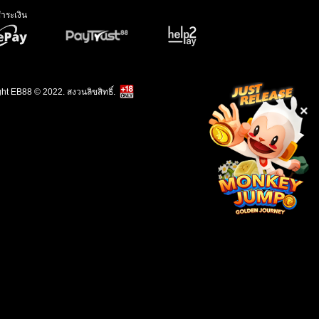
ชำระเงิน
ht EB88 © 2022. สงวนลิขสิทธิ์.