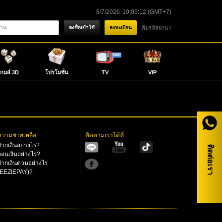
8/7/2026
19:05:12 (GMT+7)
ลงชื่อเข้าใช้
ลงทะเบียน
ลืมรหัสผ่าน?
เกมส์ 3D
โปรโมชั่น
TV
VIP
ความช่วยเหลือ
ติดตามเราได้ที่
ฝากเงินอย่างไร?
ติดต่อเรา
ถอนเงินอย่างไร?
ฝากเงินด่วนอย่างไร
(EEZIEPAY)?