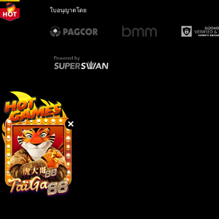
ใบอนุญาตโดย