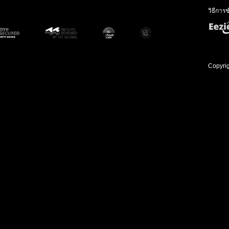
วิธีการ
Copyrig