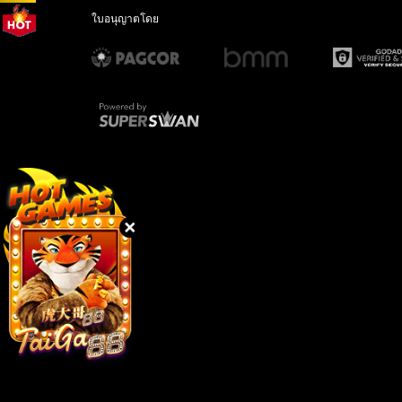
ใบอนุญาตโดย