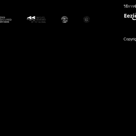
วิธีการ
Copyrig