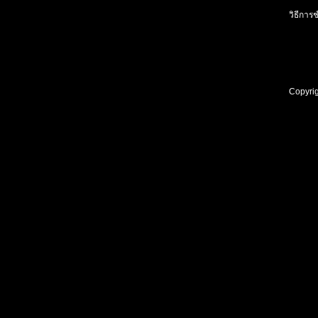
วิธีการ
Copyrig