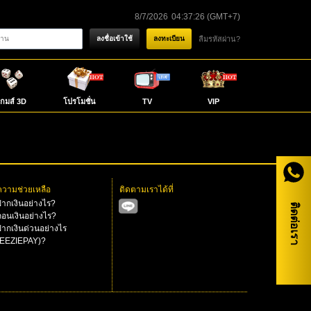
8/7/2026
04:37:26 (GMT+7)
ลงชื่อเข้าใช้
ลงทะเบียน
ลืมรหัสผ่าน?
เกมส์ 3D
โปรโมชั่น
TV
VIP
ความช่วยเหลือ
ติดตามเราได้ที่
ฝากเงินอย่างไร?
ติดต่อเรา
ถอนเงินอย่างไร?
ฝากเงินด่วนอย่างไร
(EEZIEPAY)?