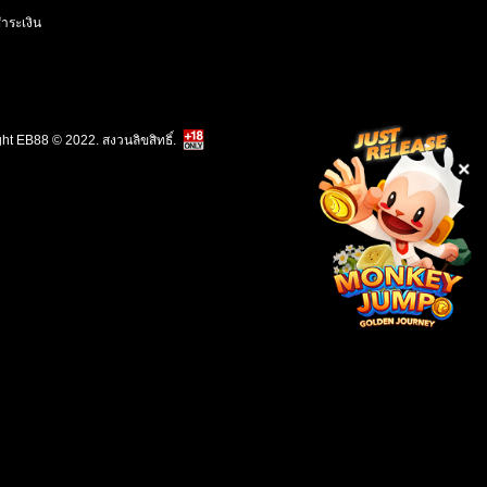
ชำระเงิน
ht EB88 © 2022. สงวนลิขสิทธิ์.