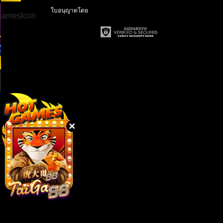
ใบอนุญาตโดย