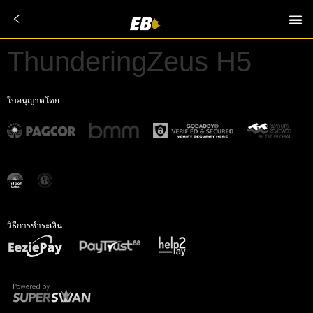
ThunderingZeus H5
ใบอนุญาตโดย
วิธีการชำระเงิน