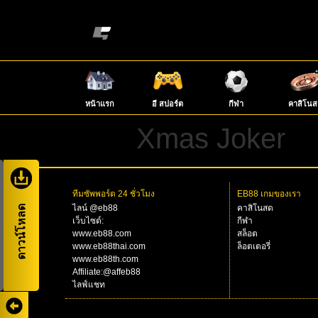
หน้าแรก
อี สปอร์ต
กีฬา
คาสิโน
Xmas Joker
ทีมซัพพอร์ต 24 ชั่วโมง
EB88 เกมของเรา
ไลน์ @eb88
คาสิโนสด
ดาวน์โหลด
เว็บไซต์:
กีฬา
www.eb88.com
สล็อต
www.eb88thai.com
ล็อตเตอรี่
www.eb88th.com
Affiliate:@affeb88
ไลฟ์แชท