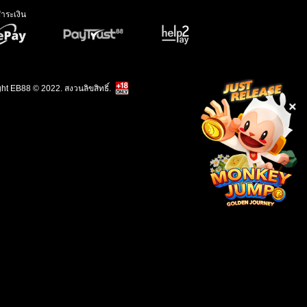
ชำระเงิน
ht EB88 © 2022. สงวนลิขสิทธิ์.